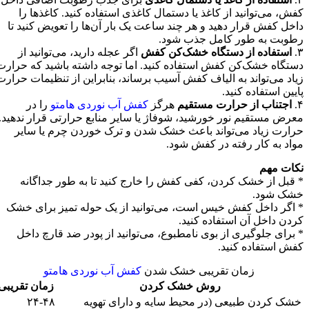
کفش، می‌توانید از کاغذ یا دستمال کاغذی استفاده کنید. کاغذها را
داخل کفش قرار دهید و هر چند ساعت یک بار آن‌ها را تعویض کنید تا
رطوبت به طور کامل جذب شود.
۳.
استفاده از دستگاه خشک‌کن کفش
اگر عجله دارید، می‌توانید از
دستگاه خشک‌کن کفش استفاده کنید. اما توجه داشته باشید که حرارت
زیاد می‌تواند به الیاف کفش آسیب برساند، بنابراین از تنظیمات حرارت
پایین استفاده کنید.
۴.
اجتناب از حرارت مستقیم
هرگز
کفش‌ آب نوردی هامتو
را در
معرض مستقیم نور خورشید، شوفاژ یا سایر منابع حرارتی قرار ندهید.
حرارت زیاد می‌تواند باعث خشک شدن و ترک خوردن چرم یا سایر
مواد به کار رفته در کفش شود.
نکات مهم
* قبل از خشک کردن، کفی کفش را خارج کنید تا به طور جداگانه
خشک شود.
* اگر داخل کفش خیس است، می‌توانید از یک حوله تمیز برای خشک
کردن داخل آن استفاده کنید.
* برای جلوگیری از بوی نامطبوع، می‌توانید از پودر ضد قارچ داخل
کفش استفاده کنید.
زمان تقریبی خشک شدن
کفش آب نوردی هامتو
روش خشک کردن
زمان تقریبی
خشک کردن طبیعی (در محیط سایه و دارای تهویه
۲۴-۴۸