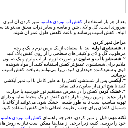
بعد از هر بار استفاده از
کفش آب نوردی هامتو
، تمیز کردن آن امری
ضروری است. گل و لای، شن و ماسه و سایر ذرات معلق می‌توانند به
الیاف کفش آسیب برسانند و باعث کاهش طول عمر آن شوند.
مراحل تمیز کردن
۱.
شستشوی اولیه
ابتدا با استفاده از یک برس نرم یا یک پارچه
مرطوب، گل و لای و کثیفی‌های سطحی را از روی کفش پاک کنید.
۲.
شستشو با آب و صابون
در صورت لزوم، از آب ولرم و یک صابون
ملایم برای شستشوی عمیق‌تر کفش استفاده کنید. از مواد شوینده
قوی و سفیدکننده خودداری کنید، زیرا می‌توانند به بافت کفش آسیب
برسانند.
۳.
آبکشی
پس از شستشو، کفش را به طور کامل با آب تمیز آبکشی
کنید تا هیچ اثری از صابون باقی نماند.
۴.
خشک کردن
کفش را در معرض مستقیم نور خورشید یا حرارت
قرار ندهید. بهترین روش، قرار دادن کفش در یک محیط سایه و دارای
تهویه مناسب است تا به طور طبیعی خشک شود. می‌توانید از کاغذ یا
دستمال کاغذی برای جذب رطوبت اضافی داخل کفش استفاده کنید.
نکته مهم
: قبل از تمیز کردن، دفترچه راهنمای
کفش آب نوردی هامتو
خود را بررسی کنید، زیرا برخی از مدل‌ها ممکن است نیاز به روش‌های