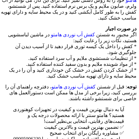
هامتو
خود را به روش دستی تمیز کنید. برای این کار، می توانید از آب
ولرم، صابون ملایم و یک برس نرم استفاده کنید. پس از شستشو،
کفش را به طور کامل آبکشی کنید و در یک محیط سایه و دارای تهویه
مناسب خشک کنید.
در صورت اجبار
اگر مجبور به شستن
کفش آب نوردی هامتو
در ماشین لباسشویی
هستید، نکات زیر را رعایت کنید:
* کفش را داخل یک کیسه توری قرار دهید تا از آسیب دیدن آن
جلوگیری شود.
* از تنظیمات شستشوی ملایم و آب سرد استفاده کنید.
* از مواد شوینده ملایم و بدون سفید کننده استفاده کنید.
* از خشک کردن کفش در خشک کن خودداری کنید و آن را در یک
محیط سایه و دارای تهویه مناسب خشک کنید.
توجه
: قبل از شستن
کفش آب نوردی هامتو
، دفترچه راهنمای آن را
بررسی کنید، زیرا برخی از مدل ها ممکن است دستورالعمل های
خاصی برای شستشو داشته باشند.
آیا به دنبال بهترین قیمت و کیفیت در تجهیزات کوهنوردی
هستید؟ هامتو سنتر با ارائه محصولات درجه یک و
قیمت‌های رقابتی، انتخابی بی‌نظیر است!
✅ تضمین بهترین قیمت و بالاترین کیفیت
✅ مشاوره رایگان برای انتخاب صحیح
برای خریدی اقتصادی و باکیفیت، امروز با 09005006230