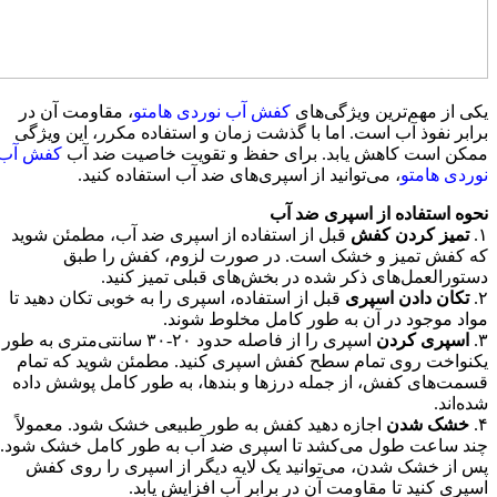
یکی از مهم‌ترین ویژگی‌های
کفش آب نوردی هامتو
، مقاومت آن در
برابر نفوذ آب است. اما با گذشت زمان و استفاده مکرر، این ویژگی
ممکن است کاهش یابد. برای حفظ و تقویت خاصیت ضد آب
کفش‌ آب
نوردی هامتو
، می‌توانید از اسپری‌های ضد آب استفاده کنید.
نحوه استفاده از اسپری ضد آب
۱.
تمیز کردن کفش
قبل از استفاده از اسپری ضد آب، مطمئن شوید
که کفش تمیز و خشک است. در صورت لزوم، کفش را طبق
دستورالعمل‌های ذکر شده در بخش‌های قبلی تمیز کنید.
۲.
تکان دادن اسپری
قبل از استفاده، اسپری را به خوبی تکان دهید تا
مواد موجود در آن به طور کامل مخلوط شوند.
۳.
اسپری کردن
اسپری را از فاصله حدود ۲۰-۳۰ سانتی‌متری به طور
یکنواخت روی تمام سطح کفش اسپری کنید. مطمئن شوید که تمام
قسمت‌های کفش، از جمله درزها و بندها، به طور کامل پوشش داده
شده‌اند.
۴.
خشک شدن
اجازه دهید کفش به طور طبیعی خشک شود. معمولاً
چند ساعت طول می‌کشد تا اسپری ضد آب به طور کامل خشک شود.
پس از خشک شدن، می‌توانید یک لایه دیگر از اسپری را روی کفش
اسپری کنید تا مقاومت آن در برابر آب افزایش یابد.