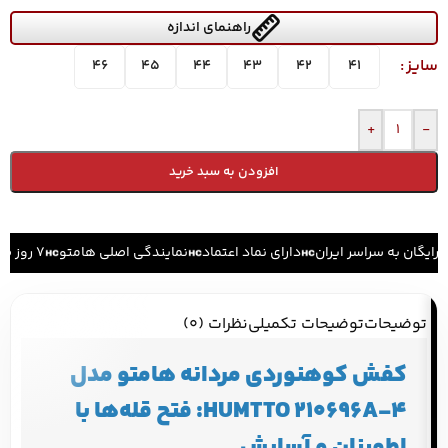
راهنمای اندازه
سایز
46
45
44
43
42
41
+
-
افزودن به سبد خرید
رایگان به سراسر ایران
دارای نماد اعتماد
نمایندگی اصلی هامتو
۷ روز ضمانت بازگشت کالا
توضیحات
توضیحات تکمیلی
نظرات (0)
کفش کوهنوردی مردانه هامتو مدل
HUMTTO 210696A-4: فتح قله‌ها با
اطمینان و آسایش