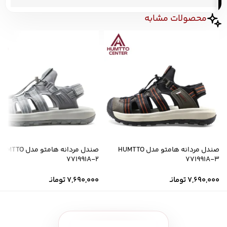
محصولات مشابه
صندل مردانه هامتو مدل HUMTTO
صندل مردانه هامتو مدل MTTO
771991A-2
771991A-3
7,690,000
تومانـ
7,690,000
تومانـ