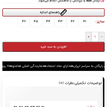
ارسال
فقط با
تیپاکس یا ماهکس انجام می‌شود.
راهنمای اندازه
سایز
46
45
44
43
42
41
+
-
افزودن به سبد خرید
ل رایگان به سراسر ایران
دارای نماد اعتماد
نمایندگی اصلی هامتو
۷ روز ضمانت بازگشت کالا
توضیحات تکمیلی
نظرات (0)
سایز