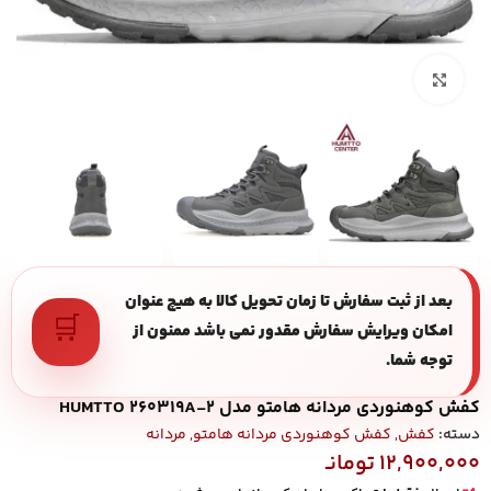
بزرگنمایی تصویر
بعد از ثبت سفارش تا زمان تحویل کالا به هیچ عنوان
🛒
امکان ویرایش سفارش مقدور نمی باشد ممنون از
توجه شما.
کفش کوهنوردی مردانه هامتو مدل HUMTTO 260319A-2
دسته:
کفش
,
کفش کوهنوردی مردانه هامتو
,
مردانه
12,900,000
تومانـ