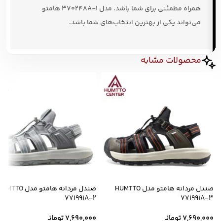
همراه مطمئنی برای شما باشد، مدل 370248A-1 هامتو
می‌تواند یکی از بهترین انتخاب‌های شما باشد.
محصولات مشابه
صندل مردانه هامتو مدل HUMTTO
صندل مردانه هامتو مدل MTTO
771991A-2
771991A-3
7,690,000
تومانـ
7,690,000
تومانـ