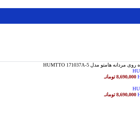
 مردانه هامتو مدل HUMTTO 171037A-5
8,690,000
تومانـ
8,690,000
تومانـ