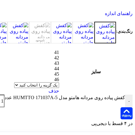
راهنمای اندازه
رنگ‌بندی:
ناموجود
41
42
43
44
سایز
45
46
حذف
کفش پیاده روی مردانه هامتو مدل HUMTTO 171037A-5 عدد
-
در ۴ قسط با دیجی‌پی