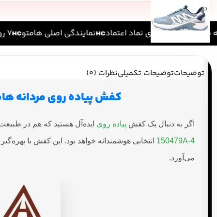
سراسر ایران
دارای نماد اعتماد
نمایندگی اصلی هامتو
۷ روز ضمانت بازگشت کالا
توضیحات
توضیحات تکمیلی
نظرات (0)
کفش پیاده روی مردانه هامتو مدل HUMTTO 150479A-4: همراه
اگر به دنبال یک کفش
پیاده روی
ایده‌آل هستید که هم در طبیعت
150479A-4
انتخابی هوشمندانه خواهد بود. این کفش با بهره‌گیر
می‌آورد.