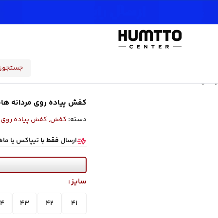
HUMTTO 1
کفش پیاده روی مردانه هامتو مدل 79A-4
دسته:
کفش
,
کفش پیاده روی م
ارسال
فقط با
تیپاکس یا ما
سایز
4
43
42
41