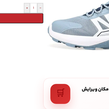
+
-
 امکان ویرایش
🛒