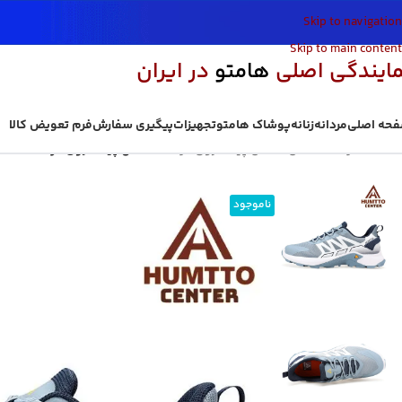
Skip to navigation
Skip to main content
مایندگی اصلی
هامتو
در ایران
حه اصلی
مردانه
زنانه
پوشاک هامتو
تجهیزات
پیگیری سفارش
فرم تعویض کالا
خانه
/
مردانه
/
کفش
/
کفش پیاده روی مردانه
/
کفش پیاده روی مردانه هامتو مدل 50479A-4
ناموجود