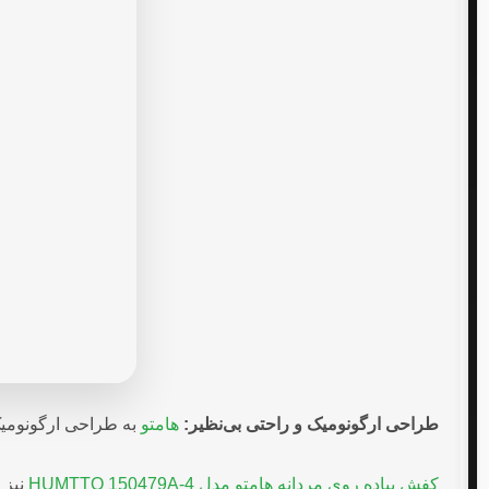
طراحی ارگونومیک و راحتی بی‌نظیر:
هامتو
به طراحی ارگونومیک
کفش پیاده روی مردانه هامتو مدل HUMTTO 150479A-4
نیز 