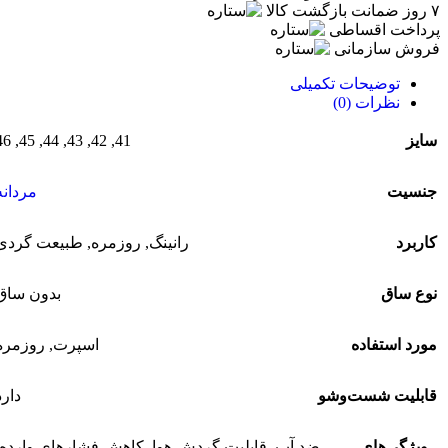
۷ روز ضمانت بازگشت کالا
پرداخت اقساطی
فروش سازمانی
توضیحات تکمیلی
نظرات (0)
46
,
45
,
44
,
43
,
42
,
41
سایز
جنسیت
مردانه
کاربرد
رانینگ
,
روزمره
,
طبیعت گردی
نوع ساق
بدون ساق
مورد استفاده
اسپرت
,
روزمره
قابلیت شست‌وشو
دارد
ویژگی‌های
ضد آب
,
قابلیت گردش هوا
,
کاهش فشارهای وارده