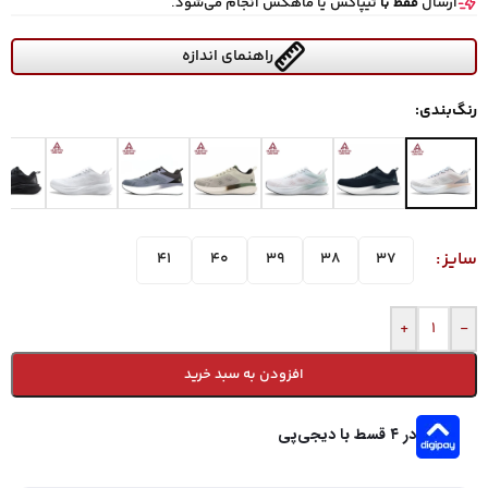
ارسال
فقط با
تیپاکس یا ماهکس انجام می‌شود.
راهنمای اندازه
رنگ‌بندی:
سایز
41
40
39
38
37
+
-
افزودن به سبد خرید
در ۴ قسط با دیجی‌پی