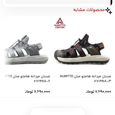
محصولات مشابه
صندل مردانه هامتو مدل HUMTTO
صندل مردانه هامتو مدل MTTO
771991A-2
771991A-3
7,690,000
تومانـ
7,690,000
تومانـ