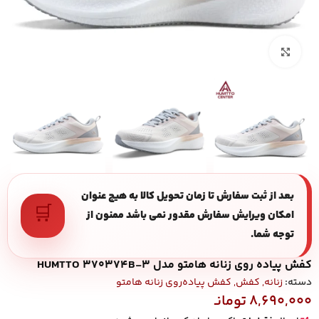
بزرگنمایی تصویر
بعد از ثبت سفارش تا زمان تحویل کالا به هیچ عنوان
🛒
امکان ویرایش سفارش مقدور نمی باشد ممنون از
توجه شما.
کفش پیاده روی زنانه هامتو مدل HUMTTO 370374B-3
دسته:
زنانه
,
کفش
,
کفش پیاده‌روی زنانه هامتو
8,690,000
تومانـ