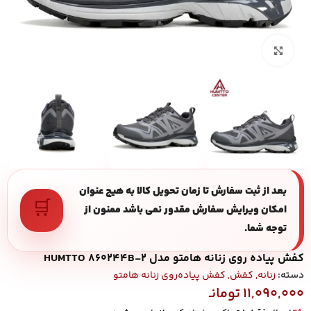
بزرگنمایی تصویر
بعد از ثبت سفارش تا زمان تحویل کالا به هیچ عنوان
🛒
امکان ویرایش سفارش مقدور نمی باشد ممنون از
توجه شما.
کفش پیاده روی زنانه هامتو مدل HUMTTO 860244B-2
دسته:
زنانه
,
کفش
,
کفش پیاده‌روی زنانه هامتو
11,090,000
تومانـ