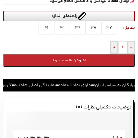
ارسال
فقط با
تیپاکس یا ماهکس انجام می‌شود.
راهنمای اندازه
سایز
41
40
39
38
37
+
-
افزودن به سبد خرید
ل رایگان به سراسر ایران
دارای نماد اعتماد
نمایندگی اصلی هامتو
۷ روز ضمانت بازگشت کالا
توضیحات تکمیلی
نظرات (0)
سایز