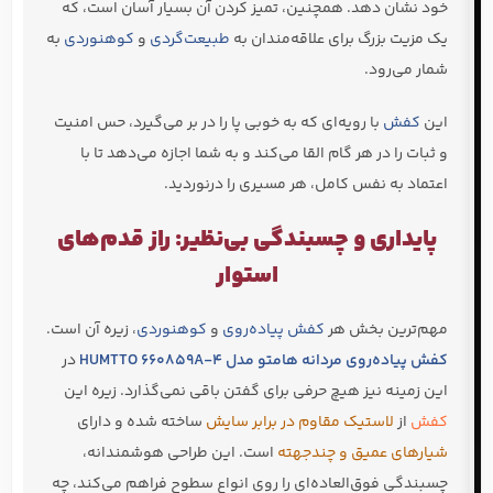
خود نشان دهد. همچنین، تمیز کردن آن بسیار آسان است، که
یک مزیت بزرگ برای علاقه‌مندان به
طبیعت‌گردی
و
کوهنوردی
به
شمار می‌رود.
این
کفش
با رویه‌ای که به خوبی پا را در بر می‌گیرد، حس امنیت
و ثبات را در هر گام القا می‌کند و به شما اجازه می‌دهد تا با
اعتماد به نفس کامل، هر مسیری را درنوردید.
پایداری و چسبندگی بی‌نظیر: راز قدم‌های
استوار
مهم‌ترین بخش هر
کفش پیاده‌روی
و
کوهنوردی
، زیره آن است.
کفش پیاده‌روی مردانه هامتو مدل HUMTTO 660859A-4
در
این زمینه نیز هیچ حرفی برای گفتن باقی نمی‌گذارد. زیره این
کفش
از
لاستیک مقاوم در برابر سایش
ساخته شده و دارای
شیارهای عمیق و چندجهته
است. این طراحی هوشمندانه،
چسبندگی فوق‌العاده‌ای را روی انواع سطوح فراهم می‌کند، چه