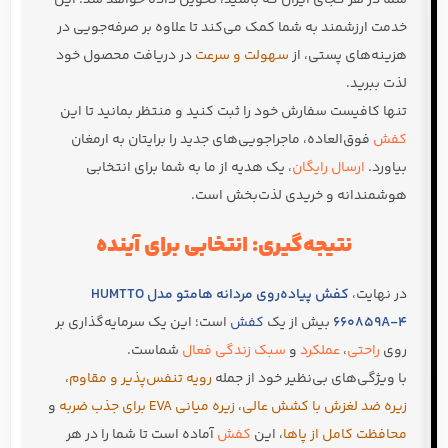
خدمت ارزشمند به شما کمک می‌کند تا علاوه بر صرفه‌جویی در
هزینه‌های پستی، از
سهولت و سرعت
در دریافت محصول خود
لذت ببرید.
تنها کافیست سفارش خود را ثبت کنید و منتظر بمانید تا این
کفش
فوق‌العاده، ماجراجویی‌های جدید را برایتان به ارمغان
بیاورد.
ارسال رایگان
، یک هدیه از ما به شما برای انتخابی
هوشمندانه و خریدی لذت‌بخش است.
نتیجه‌گیری: انتخابی برای آینده
در نهایت،
کفش پیاده‌روی مردانه هامتو مدل HUMTTO
660859A-4
بیش از یک
کفش
است؛ این یک سرمایه‌گذاری بر
روی
راحتی
،
عملکرد
و
سبک زندگی فعال
شماست.
با ویژگی‌های بی‌نظیر خود از جمله
رویه تنفس‌پذیر و مقاوم
،
زیره ضد لغزش با کشش عالی
،
زیره میانی EVA برای جذب ضربه
و
محافظت کامل از پاها
، این
کفش
آماده است تا شما را در هر