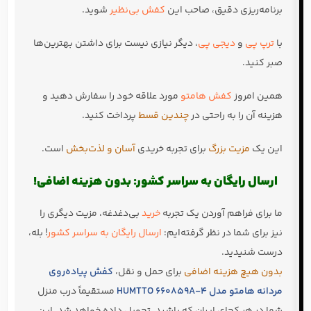
برنامه‌ریزی دقیق، صاحب این
کفش بی‌نظیر
شوید.
با
ترپ پی
و
دیجی پی
، دیگر نیازی نیست برای داشتن بهترین‌ها
صبر کنید.
همین امروز
کفش هامتو
مورد علاقه خود را سفارش دهید و
هزینه آن را به راحتی در
چندین قسط
پرداخت کنید.
این یک
مزیت بزرگ
برای تجربه خریدی
آسان و لذت‌بخش
است.
ارسال رایگان به سراسر کشور: بدون هزینه اضافی!
ما برای فراهم آوردن یک تجربه
خرید
بی‌دغدغه، مزیت دیگری را
نیز برای شما در نظر گرفته‌ایم:
ارسال رایگان به سراسر کشور
! بله،
درست شنیدید.
بدون هیچ هزینه اضافی
برای حمل و نقل،
کفش پیاده‌روی
مردانه هامتو مدل HUMTTO 660859A-4
مستقیماً درب منزل
شما در هر کجای ایران که باشید، تحویل داده خواهد شد. این