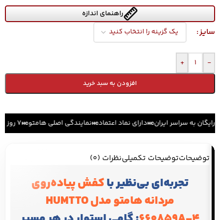
راهنمای اندازه
سایز
+
-
افزودن به سبد خرید
رایگان به سراسر ایران
دارای نماد اعتماد
نمایندگی اصلی هامتو
۷ روز ضمانت بازگشت کالا
توضیحات
توضیحات تکمیلی
نظرات (0)
تجربه‌ای بی‌نظیر با
کفش پیاده‌روی
مردانه هامتو مدل HUMTTO
660859A-4
: گامی استوار در هر مسیر