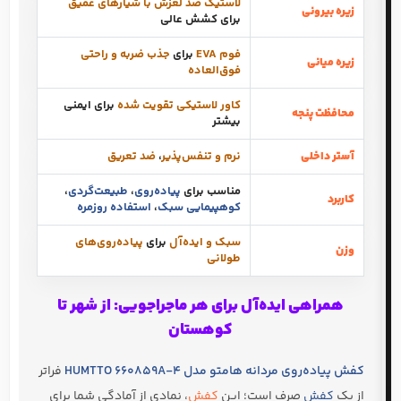
لاستیک ضد لغزش با شیارهای عمیق
زیره بیرونی
برای کشش عالی
فوم EVA
برای
جذب ضربه و راحتی
زیره میانی
فوق‌العاده
کاور لاستیکی تقویت شده
برای ایمنی
محافظت پنجه
بیشتر
آستر داخلی
نرم و تنفس‌پذیر
،
ضد تعریق
مناسب برای
پیاده‌روی
،
طبیعت‌گردی
،
کاربرد
کوهپیمایی سبک
،
استفاده روزمره
سبک و ایده‌آل
برای
پیاده‌روی‌های
وزن
طولانی
همراهی ایده‌آل برای هر ماجراجویی: از شهر تا
کوهستان
کفش پیاده‌روی مردانه هامتو مدل HUMTTO 660859A-4
فراتر
از یک
کفش
صرف است؛ این
کفش
، نمادی از آمادگی شما برای