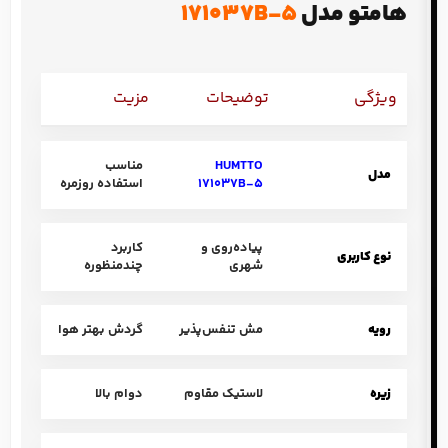
هامتو مدل
171037B-5
ویژگی
توضیحات
مزیت
HUMTTO
مناسب
مدل
171037B-5
استفاده روزمره
پیاده‌روی و
کاربرد
نوع کاربری
شهری
چندمنظوره
رویه
مش تنفس‌پذیر
گردش بهتر هوا
زیره
لاستیک مقاوم
دوام بالا