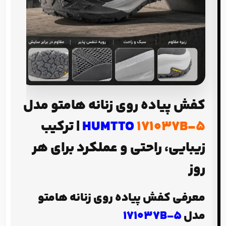
کفش پیاده روی زنانه هامتو مدل
171037B-5
HUMTTO
| ترکیب
زیبایی، راحتی و عملکرد برای هر
روز
معرفی کفش پیاده روی زنانه هامتو
مدل
171037B-5