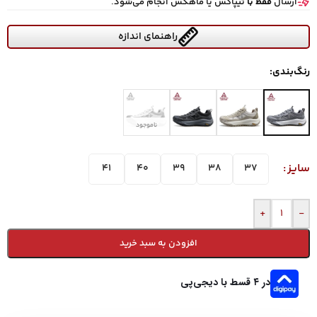
ارسال
فقط با
تیپاکس یا ماهکس انجام می‌شود.
راهنمای اندازه
رنگ‌بندی:
ناموجود
سایز
41
40
39
38
37
+
-
افزودن به سبد خرید
در ۴ قسط با دیجی‌پی