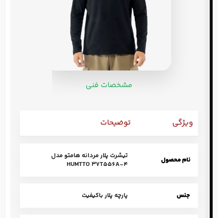
مشخصات فنی
ویژگی
توضیحات
تیشرت پلار مردانه هامتو مدل
نام محصول
HUMTTO 37T556A-4
جنس
پارچه پلار باکیفیت