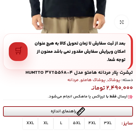
بزرگنمایی تصویر
بعد از ثبت سفارش تا زمان تحویل کالا به هیچ عنوان
🛒
امکان ویرایش سفارش مقدور نمی باشد ممنون از
توجه شما.
تیشرت پلار مردانه هامتو مدل HUMTTO 37T556A-4
دسته:
پوشاک
,
پوشاک هامتو
,
مردانه
2,490,000
تومانـ
ارسال
فقط با
تیپاکس یا ماهکس انجام می‌شود.
راهنمای اندازه
سایز
XXL
XL
L
5XL
4XL
3XL