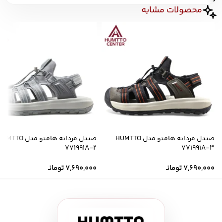
محصولات مشابه
صندل مردانه هامتو مدل HUMTTO
صندل مردانه هامتو مدل MTTO
771991A-2
771991A-3
7,690,000
تومانـ
7,690,000
تومانـ