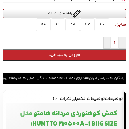
راهنمای اندازه
سایز
50
49
48
47
46
+
-
افزودن به سبد خرید
 رایگان به سراسر ایران
دارای نماد اعتماد
نمایندگی اصلی هامتو
۷ روز ضمانت بازگشت کالا
توضیحات
توضیحات تکمیلی
نظرات (0)
کفش کوهنوردی مردانه هامتو مدل
HUMTTO 210500A-1 BIIG SIZE: