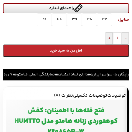
راهنمای اندازه
سایز
41
40
39
38
37
+
-
افزودن به سبد خرید
رایگان به سراسر ایران
دارای نماد اعتماد
نمایندگی اصلی هامتو
۷ روز ضمانت بازگشت کالا
توضیحات
توضیحات تکمیلی
نظرات (0)
فتح قله‌ها با اطمینان: کفش
کوهنوردی زنانه هامتو مدل HUMTTO
220865B-3