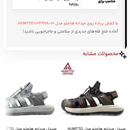
مناسب برای
روزمره
با
کفش پیاده روی مردانه هامتو مدل HUMTTO 110399A-10
،
آماده فتح قله‌های جدیدی از سلامتی و ماجراجویی باشید!
محصولات مشابه
صندل مردانه هامتو مدل HUMTTO
صندل مردانه هامتو مدل MTTO