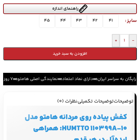
راهنمای اندازه
سایز
45
44
43
42
41
+
-
افزودن به سبد خرید
 رایگان به سراسر ایران
دارای نماد اعتماد
نمایندگی اصلی هامتو
۷ روز ضمانت بازگشت کالا
توضیحات
توضیحات تکمیلی
نظرات (0)
کفش پیاده روی مردانه هامتو مدل
HUMTTO 110399A-10: همراهی
ایده‌آل در هر قدم