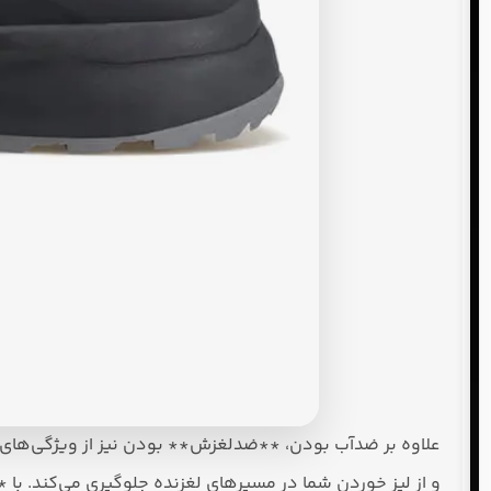
علاوه بر ضدآب بودن، **ضدلغزش** بودن نیز از ویژگی‌های ب
و از لیز خوردن شما در مسیرهای لغزنده جلوگیری می‌کند. با *