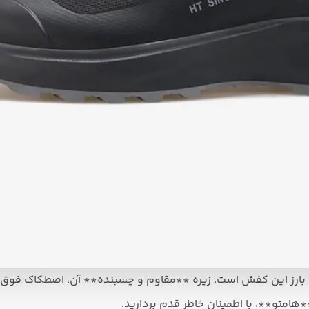
ارز این کفش است. زیره **مقاوم و چسبنده** آن، اصطکاک فوق‌الع
*هامتو**، با اطمینان خاطر قدم بردارید.