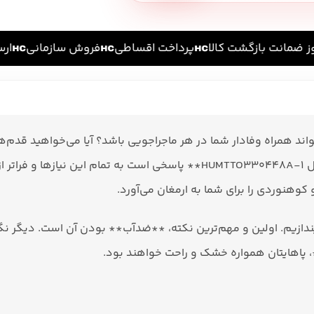
پرداخت اقساطی
فروش سازمانی
ارسال
اند همراه وفادار شما در هر ماجراجویی باشد؟ آیا می‌خواهید قدم‌ه
استوار و مطمئن باشد؟ **کفش پیاده روی مردانه هامتو مدل HUMTTO330448A-1** پاسخی
و کوهنوردی را برای شما به ارمغان می‌آورد.
یندازیم. اولین و مهم‌ترین نکته، **ضدآب** بودن آن است. دیگر ن
*، پاهایتان همواره خشک و راحت خواهند بود.