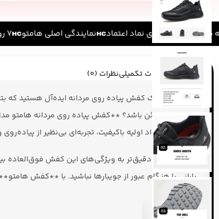
سراسر ایران
دارای نماد اعتماد
نمایندگی اصلی هامتو
۷ روز ضمانت بازگشت کالا
توضیحات
توضیحات تکمیلی
نظرات (0)
آیا به دنبال یک کفش پیاده روی مردانه ایده‌آل هستید که بتو
استفاده از مواد اولیه باکیفیت، تجربه‌ای بی‌نظیر از پیاده‌روی 
بیایید نگاهی دقیق‌تر به ویژگی‌های این کفش فوق‌العاده ب
بارانی یا هنگام عبور از جویبارها نباشید. با **کفش هامتو*