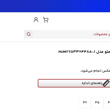
HUMTTO33044
هکس انجام می‌شود.
راهنمای اندازه
46
45
4