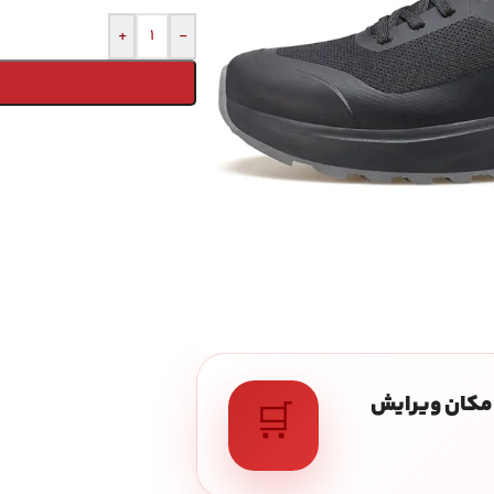
+
-
 امکان ویرایش
🛒