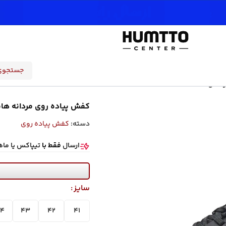
HUMTTO33
کفش پیاده روی مردانه هامتو مدل 8A-1
دسته:
کفش پیاده روی
ارسال
فقط با
تیپاکس یا ما
سایز
4
43
42
41