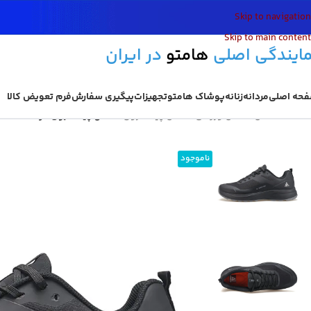
Skip to navigation
Skip to main content
مایندگی اصلی
هامتو
در ایران
حه اصلی
مردانه
زنانه
پوشاک هامتو
تجهیزات
پیگیری سفارش
فرم تعویض کالا
خانه
/
کفش
/
کفش ورزشی
/
کفش پیاده روی
/
کفش پیاده روی مردانه هامتو مدل 0448A-1
ناموجود