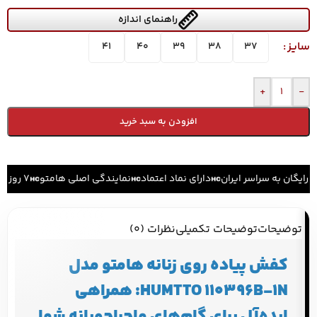
راهنمای اندازه
سایز
41
40
39
38
37
+
-
افزودن به سبد خرید
 رایگان به سراسر ایران
دارای نماد اعتماد
نمایندگی اصلی هامتو
۷ روز ضمانت بازگشت کالا
توضیحات
توضیحات تکمیلی
نظرات (0)
کفش پیاده روی زنانه هامتو مدل
HUMTTO 110396B-1N: همراهی
ایده‌آل برای گام‌های ماجراجویانه شما